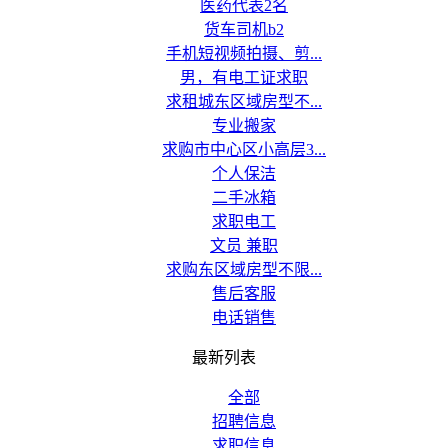
医药代表2名
货车司机b2
手机短视频拍摄、剪...
男，有电工证求职
求租城东区域房型不...
专业搬家
求购市中心区小高层3...
个人保洁
二手冰箱
求职电工
文员 兼职
求购东区域房型不限...
售后客服
电话销售
最新列表
全部
招聘信息
求职信息