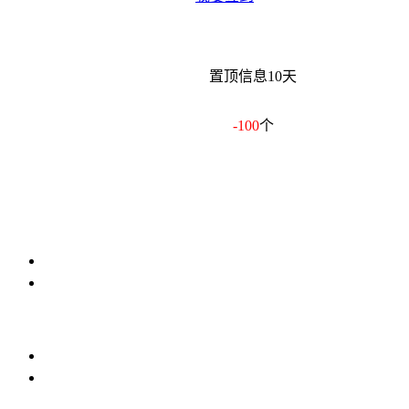
置顶信息10天
-100
个