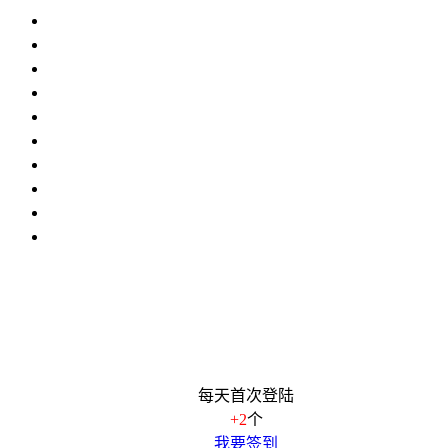
每天首次登陆
+2
个
我要签到