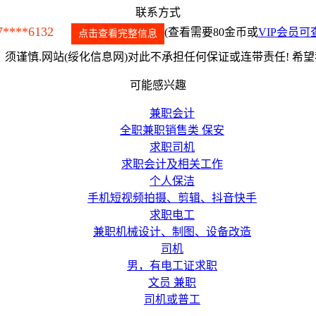
联系方式
7****6132
(查看需要80金币或
VIP会员可
点击查看完整信息
须谨慎.网站(绥化信息网)对此不承担任何保证或连带责任! 希
可能感兴趣
兼职会计
全职兼职销售类 保安
求职司机
求职会计及相关工作
个人保洁
手机短视频拍摄、剪辑、抖音快手
求职电工
兼职机械设计、制图、设备改造
司机
男，有电工证求职
文员 兼职
司机或普工